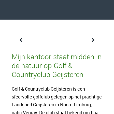
Een content intro tekst. Lorem ipsum dolor
Mijn kantoor staat midden in
sit amet, consectetur adipis cin elit. Nunc
de natuur op Golf &
purus libero, interdum sed blandit acp
Countryclub Geijsteren
retium facilisis turpis. Donec dictum neque
veloran tristique egestas nulla mollis dui
Golf & Countryclub Geijsteren
is een
lorem dolor.
sfeervolle golfclub gelegen op het prachtige
Landgoed Geijsteren in Noord-Limburg,
Een content hoofd tekst. Lorem ipsum dolor
nabij Venray. De club staat bekend om haar