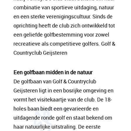
sit amet, consectetur adipis cin elit. Nunc
combinatie van sportieve uitdaging, natuur
purus libero, interdum sed blandit acp
en een sterke verenigingscultuur. Sinds de
retium facilisis turpis. Donec dictum neque
oprichting heeft de club zich ontwikkeld tot
veloran tristique egestas nulla mollis dui
een geliefde golfbestemming voor zowel
lorem dolor.
recreatieve als competitieve golfers. Golf &
Countryclub Geijsteren
Een content hoofd tekst. Lorem ipsum dolor
sit amet, consectetur adipis cin elit. Nunc
Een golfbaan midden in de natuur
purus libero, interdum sed blandit acp
De golfbaan van Golf & Countryclub
retium facilisis turpis. Donec dictum neque
Geijsteren ligt in een bosrijke omgeving en
veloran tristique egestas nulla mollis dui
vormt het visitekaartje van de club. De 18-
lorem dolor.
holes baan biedt een gevarieerde en
uitdagende ronde golf en staat bekend om
haar natuurlijke uitstraling. De eerste