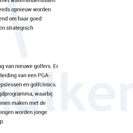
 met waterhindernissen.
steeds opnieuw worden
kend om haar goed
en strategisch
ng van nieuwe golfers. Er
eleiding van een PGA-
pslessen en golfclinics.
ugdprogramma, waarbij
kunnen maken met de
iningen worden jonge
p.