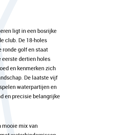
nulla mollis dui lorem dol
Een content hoofd tekst.
ren ligt in een bosrijke
adipis cin elit. Nunc pur
de club. De 18-holes
facilisis turpis. Donec d
 ronde golf en staat
nulla mollis dui lorem dol
e eerste dertien holes
goed en kenmerken zich
ndschap. De laatste vijf
 spelen waterpartijen en
nd en precisie belangrijke
en mooie mix van