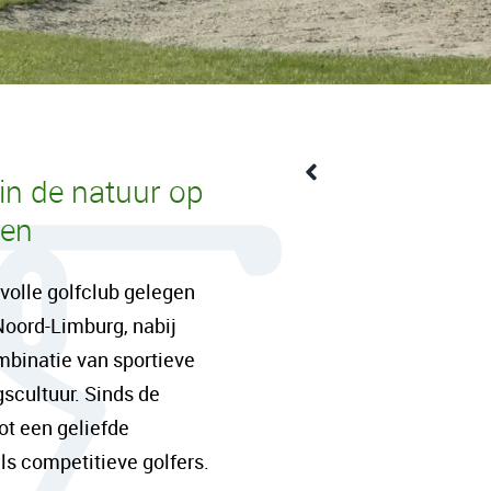
in de natuur op
ren
Een content intro tekst.
adipis cin elit. Nunc pur
rvolle golfclub gelegen
facilisis turpis. Donec d
Noord-Limburg, nabij
nulla mollis dui lorem dol
mbinatie van sportieve
gscultuur. Sinds de
Een content hoofd tekst.
ot een geliefde
adipis cin elit. Nunc pur
s competitieve golfers.
facilisis turpis. Donec d