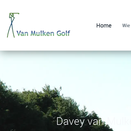
Home
Home
Wie 
Wie is Davey?
Lestarieven
Clinics en tarieven
Contact
Links
Davey van Mulk