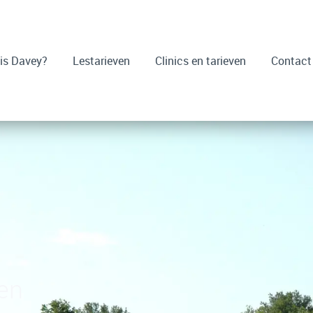
is Davey?
Lestarieven
Clinics en tarieven
Contact
en