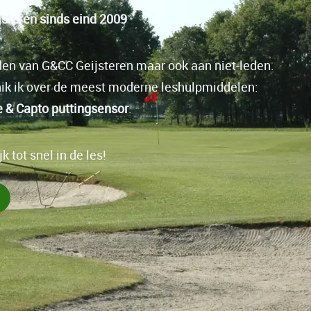
steren sinds eind 2009
eden van G&CC Geijsteren maar ook aan niet-leden.
chik ik over de meest moderne leshulpmiddelen:
e & Capto puttingsensor
.
k tot snel in de les!