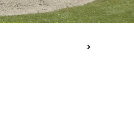
 Lorem ipsum dolor sit amet, consectetur
us libero, interdum sed blandit acp retium
ictum neque veloran tristique egestas
or.
 Lorem ipsum dolor sit amet, consectetur
us libero, interdum sed blandit acp retium
ictum neque veloran tristique egestas