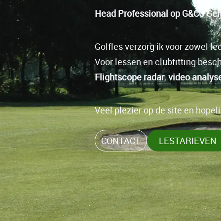
Head Professional op G&CC Geij
Golfles verzorg ik voor zowel l
Voor lessen en clubfitting bes
Flightscope radar
,
video analys
Veel plezier op de site en hopelij
CONTACT
LESTARIEVEN