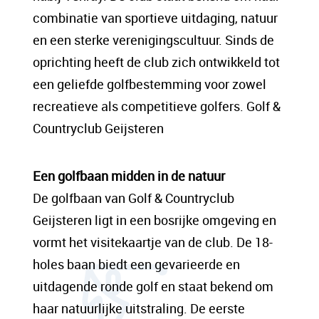
sit amet, consectetur adipis cin elit. Nunc
combinatie van sportieve uitdaging, natuur
purus libero, interdum sed blandit acp
en een sterke verenigingscultuur. Sinds de
retium facilisis turpis. Donec dictum neque
oprichting heeft de club zich ontwikkeld tot
veloran tristique egestas nulla mollis dui
een geliefde golfbestemming voor zowel
lorem dolor.
recreatieve als competitieve golfers. Golf &
Countryclub Geijsteren
Een content hoofd tekst. Lorem ipsum dolor
sit amet, consectetur adipis cin elit. Nunc
Een golfbaan midden in de natuur
purus libero, interdum sed blandit acp
De golfbaan van Golf & Countryclub
retium facilisis turpis. Donec dictum neque
Geijsteren ligt in een bosrijke omgeving en
veloran tristique egestas nulla mollis dui
vormt het visitekaartje van de club. De 18-
lorem dolor.
holes baan biedt een gevarieerde en
uitdagende ronde golf en staat bekend om
haar natuurlijke uitstraling. De eerste