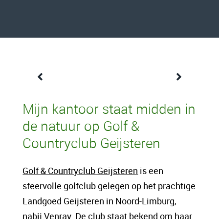
Een content intro tekst. Lorem ipsum dolor
Mijn kantoor staat midden in
sit amet, consectetur adipis cin elit. Nunc
de natuur op Golf &
purus libero, interdum sed blandit acp
Countryclub Geijsteren
retium facilisis turpis. Donec dictum neque
veloran tristique egestas nulla mollis dui
Golf & Countryclub Geijsteren
is een
lorem dolor.
sfeervolle golfclub gelegen op het prachtige
Landgoed Geijsteren in Noord-Limburg,
Een content hoofd tekst. Lorem ipsum dolor
nabij Venray. De club staat bekend om haar