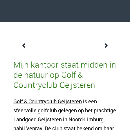
Een content intro tekst. Lorem ipsum dolor
Mijn kantoor staat midden in
sit amet, consectetur adipis cin elit. Nunc
de natuur op Golf &
purus libero, interdum sed blandit acp
Countryclub Geijsteren
retium facilisis turpis. Donec dictum neque
veloran tristique egestas nulla mollis dui
Golf & Countryclub Geijsteren
is een
lorem dolor.
sfeervolle golfclub gelegen op het prachtige
Landgoed Geijsteren in Noord-Limburg,
Een content hoofd tekst. Lorem ipsum dolor
nabij Venray. De club staat bekend om haar