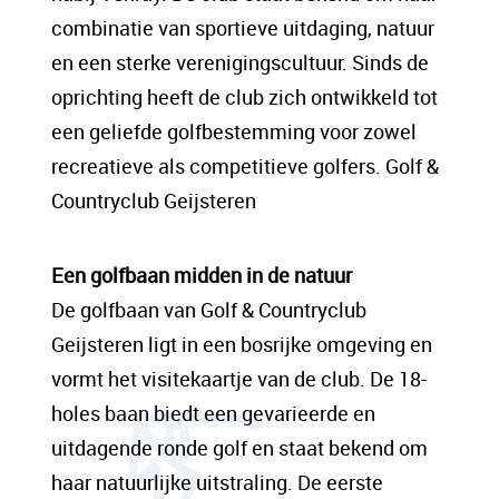
sit amet, consectetur adipis cin elit. Nunc
combinatie van sportieve uitdaging, natuur
purus libero, interdum sed blandit acp
en een sterke verenigingscultuur. Sinds de
retium facilisis turpis. Donec dictum neque
oprichting heeft de club zich ontwikkeld tot
veloran tristique egestas nulla mollis dui
een geliefde golfbestemming voor zowel
lorem dolor.
recreatieve als competitieve golfers. Golf &
Countryclub Geijsteren
Een content hoofd tekst. Lorem ipsum dolor
sit amet, consectetur adipis cin elit. Nunc
Een golfbaan midden in de natuur
purus libero, interdum sed blandit acp
De golfbaan van Golf & Countryclub
retium facilisis turpis. Donec dictum neque
Geijsteren ligt in een bosrijke omgeving en
veloran tristique egestas nulla mollis dui
vormt het visitekaartje van de club. De 18-
lorem dolor.
holes baan biedt een gevarieerde en
uitdagende ronde golf en staat bekend om
haar natuurlijke uitstraling. De eerste