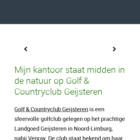
Een content intro tekst. Lorem ipsum dolor
Mijn kantoor staat midden in
sit amet, consectetur adipis cin elit. Nunc
de natuur op Golf &
purus libero, interdum sed blandit acp
Countryclub Geijsteren
retium facilisis turpis. Donec dictum neque
veloran tristique egestas nulla mollis dui
Golf & Countryclub Geijsteren
is een
lorem dolor.
sfeervolle golfclub gelegen op het prachtige
Landgoed Geijsteren in Noord-Limburg,
Een content hoofd tekst. Lorem ipsum dolor
nabij Venray. De club staat bekend om haar