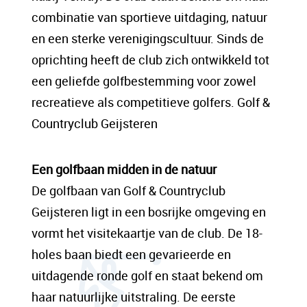
sit amet, consectetur adipis cin elit. Nunc
combinatie van sportieve uitdaging, natuur
purus libero, interdum sed blandit acp
en een sterke verenigingscultuur. Sinds de
retium facilisis turpis. Donec dictum neque
oprichting heeft de club zich ontwikkeld tot
veloran tristique egestas nulla mollis dui
een geliefde golfbestemming voor zowel
lorem dolor.
recreatieve als competitieve golfers. Golf &
Countryclub Geijsteren
Een content hoofd tekst. Lorem ipsum dolor
sit amet, consectetur adipis cin elit. Nunc
Een golfbaan midden in de natuur
purus libero, interdum sed blandit acp
De golfbaan van Golf & Countryclub
retium facilisis turpis. Donec dictum neque
Geijsteren ligt in een bosrijke omgeving en
veloran tristique egestas nulla mollis dui
vormt het visitekaartje van de club. De 18-
lorem dolor.
holes baan biedt een gevarieerde en
uitdagende ronde golf en staat bekend om
haar natuurlijke uitstraling. De eerste