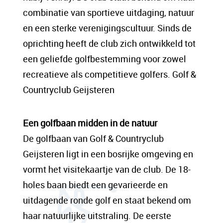
sit amet, consectetur adipis cin elit. Nunc
combinatie van sportieve uitdaging, natuur
purus libero, interdum sed blandit acp
en een sterke verenigingscultuur. Sinds de
retium facilisis turpis. Donec dictum neque
oprichting heeft de club zich ontwikkeld tot
veloran tristique egestas nulla mollis dui
een geliefde golfbestemming voor zowel
lorem dolor.
recreatieve als competitieve golfers. Golf &
Countryclub Geijsteren
Een content hoofd tekst. Lorem ipsum dolor
sit amet, consectetur adipis cin elit. Nunc
Een golfbaan midden in de natuur
purus libero, interdum sed blandit acp
De golfbaan van Golf & Countryclub
retium facilisis turpis. Donec dictum neque
Geijsteren ligt in een bosrijke omgeving en
veloran tristique egestas nulla mollis dui
vormt het visitekaartje van de club. De 18-
lorem dolor.
holes baan biedt een gevarieerde en
uitdagende ronde golf en staat bekend om
haar natuurlijke uitstraling. De eerste