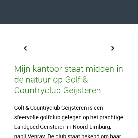
Een content intro tekst. Lorem ipsum dolor
Mijn kantoor staat midden in
sit amet, consectetur adipis cin elit. Nunc
de natuur op Golf &
purus libero, interdum sed blandit acp
Countryclub Geijsteren
retium facilisis turpis. Donec dictum neque
veloran tristique egestas nulla mollis dui
Golf & Countryclub Geijsteren
is een
lorem dolor.
sfeervolle golfclub gelegen op het prachtige
Landgoed Geijsteren in Noord-Limburg,
Een content hoofd tekst. Lorem ipsum dolor
nabij Venray. De club staat bekend om haar