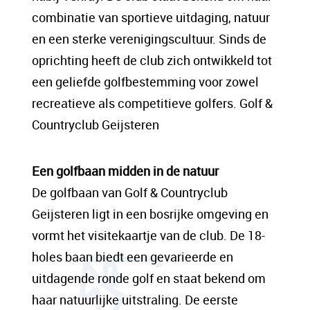
sit amet, consectetur adipis cin elit. Nunc
combinatie van sportieve uitdaging, natuur
purus libero, interdum sed blandit acp
en een sterke verenigingscultuur. Sinds de
retium facilisis turpis. Donec dictum neque
oprichting heeft de club zich ontwikkeld tot
veloran tristique egestas nulla mollis dui
een geliefde golfbestemming voor zowel
lorem dolor.
recreatieve als competitieve golfers. Golf &
Countryclub Geijsteren
Een content hoofd tekst. Lorem ipsum dolor
sit amet, consectetur adipis cin elit. Nunc
Een golfbaan midden in de natuur
purus libero, interdum sed blandit acp
De golfbaan van Golf & Countryclub
retium facilisis turpis. Donec dictum neque
Geijsteren ligt in een bosrijke omgeving en
veloran tristique egestas nulla mollis dui
vormt het visitekaartje van de club. De 18-
lorem dolor.
holes baan biedt een gevarieerde en
uitdagende ronde golf en staat bekend om
haar natuurlijke uitstraling. De eerste