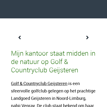
Een content intro tekst. Lorem ipsum dolor
Mijn kantoor staat midden in
sit amet, consectetur adipis cin elit. Nunc
de natuur op Golf &
purus libero, interdum sed blandit acp
Countryclub Geijsteren
retium facilisis turpis. Donec dictum neque
veloran tristique egestas nulla mollis dui
Golf & Countryclub Geijsteren
is een
lorem dolor.
sfeervolle golfclub gelegen op het prachtige
Landgoed Geijsteren in Noord-Limburg,
Een content hoofd tekst. Lorem ipsum dolor
nabij Venray. De club staat bekend om haar