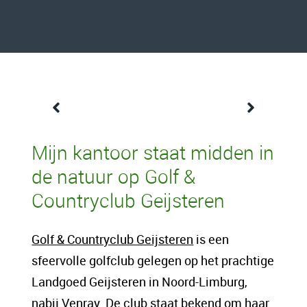
Een content intro tekst. Lorem ipsum dolor
Mijn kantoor staat midden in
sit amet, consectetur adipis cin elit. Nunc
de natuur op Golf &
purus libero, interdum sed blandit acp
Countryclub Geijsteren
retium facilisis turpis. Donec dictum neque
veloran tristique egestas nulla mollis dui
Golf & Countryclub Geijsteren
is een
lorem dolor.
sfeervolle golfclub gelegen op het prachtige
Landgoed Geijsteren in Noord-Limburg,
Een content hoofd tekst. Lorem ipsum dolor
nabij Venray. De club staat bekend om haar