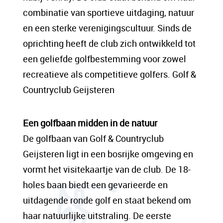
sit amet, consectetur adipis cin elit. Nunc
combinatie van sportieve uitdaging, natuur
purus libero, interdum sed blandit acp
en een sterke verenigingscultuur. Sinds de
retium facilisis turpis. Donec dictum neque
oprichting heeft de club zich ontwikkeld tot
veloran tristique egestas nulla mollis dui
een geliefde golfbestemming voor zowel
lorem dolor.
recreatieve als competitieve golfers. Golf &
Countryclub Geijsteren
Een content hoofd tekst. Lorem ipsum dolor
sit amet, consectetur adipis cin elit. Nunc
Een golfbaan midden in de natuur
purus libero, interdum sed blandit acp
De golfbaan van Golf & Countryclub
retium facilisis turpis. Donec dictum neque
Geijsteren ligt in een bosrijke omgeving en
veloran tristique egestas nulla mollis dui
vormt het visitekaartje van de club. De 18-
lorem dolor.
holes baan biedt een gevarieerde en
uitdagende ronde golf en staat bekend om
haar natuurlijke uitstraling. De eerste