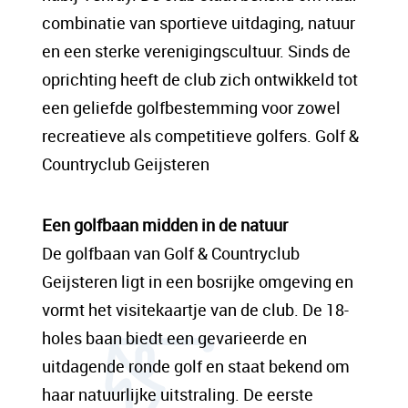
sit amet, consectetur adipis cin elit. Nunc
combinatie van sportieve uitdaging, natuur
purus libero, interdum sed blandit acp
en een sterke verenigingscultuur. Sinds de
retium facilisis turpis. Donec dictum neque
oprichting heeft de club zich ontwikkeld tot
veloran tristique egestas nulla mollis dui
een geliefde golfbestemming voor zowel
lorem dolor.
recreatieve als competitieve golfers. Golf &
Countryclub Geijsteren
Een content hoofd tekst. Lorem ipsum dolor
sit amet, consectetur adipis cin elit. Nunc
Een golfbaan midden in de natuur
purus libero, interdum sed blandit acp
De golfbaan van Golf & Countryclub
retium facilisis turpis. Donec dictum neque
Geijsteren ligt in een bosrijke omgeving en
veloran tristique egestas nulla mollis dui
vormt het visitekaartje van de club. De 18-
lorem dolor.
holes baan biedt een gevarieerde en
uitdagende ronde golf en staat bekend om
haar natuurlijke uitstraling. De eerste