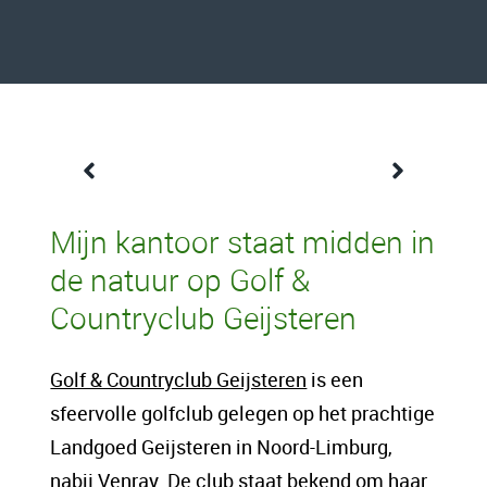
Een content intro tekst. Lorem ipsum dolor
Mijn kantoor staat midden in
sit amet, consectetur adipis cin elit. Nunc
de natuur op Golf &
purus libero, interdum sed blandit acp
Countryclub Geijsteren
retium facilisis turpis. Donec dictum neque
veloran tristique egestas nulla mollis dui
Golf & Countryclub Geijsteren
is een
lorem dolor.
sfeervolle golfclub gelegen op het prachtige
Landgoed Geijsteren in Noord-Limburg,
Een content hoofd tekst. Lorem ipsum dolor
nabij Venray. De club staat bekend om haar