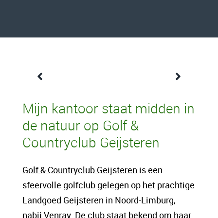
Een content intro tekst. Lorem ipsum dolor
Mijn kantoor staat midden in
sit amet, consectetur adipis cin elit. Nunc
de natuur op Golf &
purus libero, interdum sed blandit acp
Countryclub Geijsteren
retium facilisis turpis. Donec dictum neque
veloran tristique egestas nulla mollis dui
Golf & Countryclub Geijsteren
is een
lorem dolor.
sfeervolle golfclub gelegen op het prachtige
Landgoed Geijsteren in Noord-Limburg,
Een content hoofd tekst. Lorem ipsum dolor
nabij Venray. De club staat bekend om haar