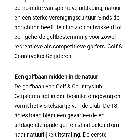
sit amet, consectetur adipis cin elit. Nunc
combinatie van sportieve uitdaging, natuur
purus libero, interdum sed blandit acp
en een sterke verenigingscultuur. Sinds de
retium facilisis turpis. Donec dictum neque
oprichting heeft de club zich ontwikkeld tot
veloran tristique egestas nulla mollis dui
een geliefde golfbestemming voor zowel
lorem dolor.
recreatieve als competitieve golfers. Golf &
Countryclub Geijsteren
Een content hoofd tekst. Lorem ipsum dolor
sit amet, consectetur adipis cin elit. Nunc
Een golfbaan midden in de natuur
purus libero, interdum sed blandit acp
De golfbaan van Golf & Countryclub
retium facilisis turpis. Donec dictum neque
Geijsteren ligt in een bosrijke omgeving en
veloran tristique egestas nulla mollis dui
vormt het visitekaartje van de club. De 18-
lorem dolor.
holes baan biedt een gevarieerde en
uitdagende ronde golf en staat bekend om
haar natuurlijke uitstraling. De eerste